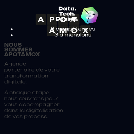
Data.
Tech.
Design.
3 compétences
3 dimensions
NOUS
SOMMES
APOTAMOX
Agence
partenaire de votre
transformation
digitale.
À chaque étape,
nous œuvrons pour
vous accompagner
dans la digitalisation
de vos process.