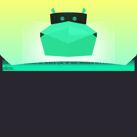
Pour une expérience optimale,
autorisez le gyroscope sur votre téléphone.
Autoriser le gyroscope
Refuser le gyroscope
Bonjour,
Bienvenue à bord du MMX-24. Je suis Momox et c'est moi qui
pilote.
PARAMÉTRAGE #COCKPIT