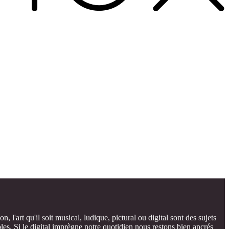
on, l'art qu'il soit musical, ludique, pictural ou digital sont des sujets
es. Si le digital imprègne notre quotidien nous restons bien ancrés