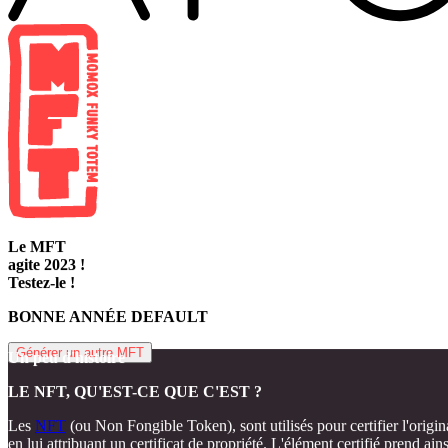
MFT#undefined
Le MFT
agite 2023 !
Testez-le !
BONNE ANNÉE DEFAULT
Générer un autre MFT
Un peu d'histoire
LE NFT, QU'EST-CE QUE C'EST ?
Les
NFT
(ou Non Fongible Token), sont utilisés pour certifier l'orig
en lui attribuant un certificat de propriété. L'élément certifié prend ai