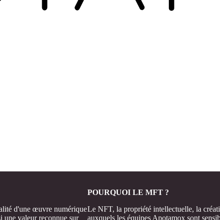
POURQUOI LE MFT ?
inalité d'une œuvre numérique
Le NFT, la propriété intellectuelle, la créati
nsi une valeur reconnue sur
auxquels les équipes Apotamox sont sensibl