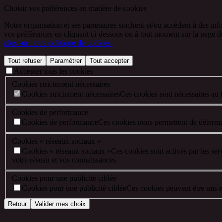
Choisir vos préférences en matière de cookies
Notre organisation et ses partenaires stockent et/ou accèdent à des inf
vos préférences en cliquant ci-dessous ou à tout moment sur la page de 
plus sur notre politique de cookies.
Tout refuser
Paramétrer
Tout accepter
Accepter tous les cookies
Cookies strictement nécessaires
Cookies strictement nécessaires
Ces cookies sont nécessaires au 
Cookies de performance
Cookies de performance
Ces cookies nous permettent de détermine
Cookies « réseaux sociaux »
Cookies « réseaux sociaux »
Ces cookies sont activés par les se
votre réseau et vos connaissances.
Cookies pour une publicité ciblée
Cookies pour une publicité ciblée
Ces cookies peuvent être mis en
Retour
Valider mes choix