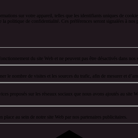
ormations sur votre appareil, telles que les identifiants uniques de cook
la politique de confidentialité. Ces préférences seront signalées à nos p
fonctionnement du site Web et ne peuvent pas être désactivés dans nos 
r le nombre de visites et les sources du trafic, afin de mesurer et d’am
rvices proposés sur les réseaux sociaux que nous avons ajoutés au site W
 place au sein de notre site Web par nos partenaires publicitaires.