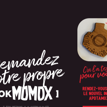
On l'a te
pour vo
RENDEZ-VOUS
LE NOUVEL I
APOTAMO